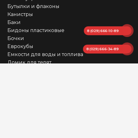
Бутылки и флаконы
Канистры
Баки
Бидоны пластиковые
8 (029) 666-10-89
Бочки
Еврокубы
8 (029) 666-34-89
Емкости для воды и топлива
Домик для телят
Контейнер мусорный
Мини АЗС
Миксер для Еврокуба
Пиломатериалы
Товары для дачи
Другое