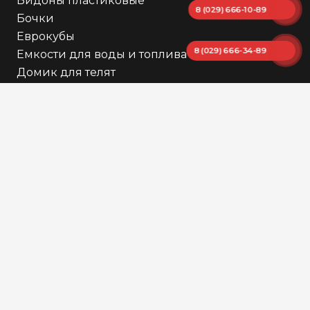
Бидоны пластиковые
8 (029) 666-10-89
Бочки
Еврокубы
8 (029) 666-34-89
Емкости для воды и топлива
Домик для телят
Контейнер мусорный
Мини АЗС
Миксер для Еврокуба
Пиломатериалы
Товары для дачи
Другое