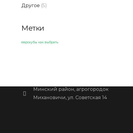
Другое
(5)
Метки
еврокубы
как выбрать
Контакты
6681271@mail.ru
+375 (29) 666-10-89
Минский район, агрогородок
Михановичи, ул. Советская 14