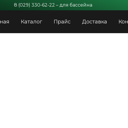
8 (029) 330-62-22 – для бассейна
вная
Каталог
Прайс
Доставка
Кон