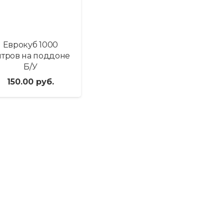
Еврокуб 1000
итров на поддоне
Б/У
150.00
руб.