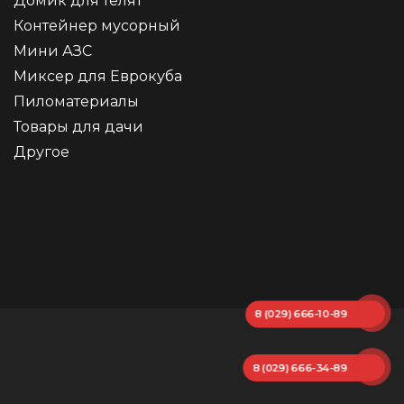
Домик для телят
Контейнер мусорный
Мини АЗС
Миксер для Еврокуба
Пиломатериалы
Товары для дачи
Другое
8 (029) 666-10-89
8 (029) 666-34-89