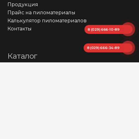
Продукция
Прайс на пиломатериалы
Калькулятор пиломатериалов
Контакты
8 (029) 666-10-89
8 (029) 666-34-89
Каталог
Аксессуары
Бутылки и флаконы
Канистры
Баки
Бидоны пластиковые
Бочки
Еврокубы
Емкости для воды и топлива
Домик для телят